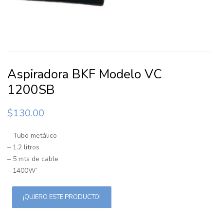
Aspiradora BKF Modelo VC
1200SB
$
130.00
‘- Tubo metálico
– 1.2 litros
– 5 mts de cable
– 1400W’
¡QUIERO ESTE PRODUCTO!